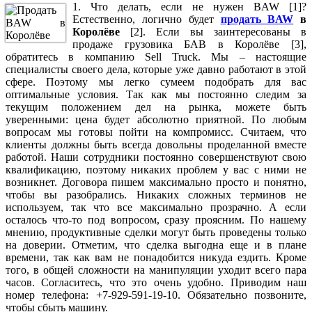
1. Что делать, если не нужен BAW [1]?
Естественно, логично будет
продать BAW
в
Королёве
[2]. Если вы заинтересованы в
продаже грузовика БАВ в Королёве [3],
обратитесь в компанию Sell Truck. Мы – настоящие
специалисты своего дела, которые уже давно работают в этой
сфере. Поэтому мы легко сумеем подобрать для вас
оптимальные условия. Так как мы постоянно следим за
текущим положением дел на рынка, можете быть
уверенными: цена будет абсолютно приятной. По любым
вопросам мы готовы пойти на компромисс. Считаем, что
клиенты должны быть всегда довольны проделанной вместе
работой. Наши сотрудники постоянно совершенствуют свою
квалификацию, поэтому никаких проблем у вас с ними не
возникнет. Договора пишем максимально просто и понятно,
чтобы вы разобрались. Никаких сложных терминов не
используем, так что все максимально прозрачно. А если
осталось что-то под вопросом, сразу проясним. По нашему
мнению, продуктивные сделки могут быть проведены только
на доверии. Отметим, что сделка выгодна еще и в плане
времени, так как вам не понадобится никуда ездить. Кроме
того, в общей сложности на манипуляции уходит всего пара
часов. Согласитесь, что это очень удобно. Приводим наш
номер телефона: +7-929-591-19-10. Обязательно позвоните,
чтобы сбыть машину.