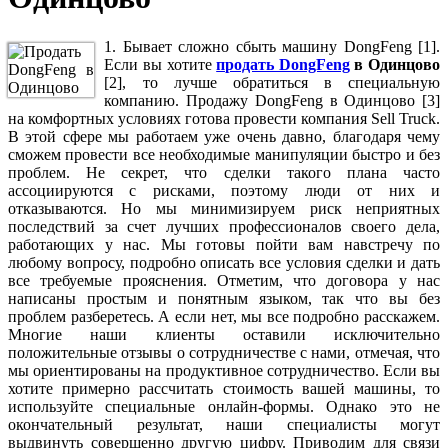
1. Бывает сложно сбыть машину DongFeng [1].
Если вы хотите
продать DongFeng
в Одинцово
[2], то лучше обратиться в специальную
компанию. Продажу DongFeng в Одинцово [3]
на комфортных условиях готова провести компания Sell Truck.
В этой сфере мы работаем уже очень давно, благодаря чему
сможем провести все необходимые манипуляции быстро и без
проблем. Не секрет, что сделки такого плана часто
ассоциируются с рисками, поэтому люди от них и
отказываются. Но мы минимизируем риск неприятных
последствий за счет лучших профессионалов своего дела,
работающих у нас. Мы готовы пойти вам навстречу по
любому вопросу, подробно описать все условия сделки и дать
все требуемые прояснения. Отметим, что договора у нас
написаны простым и понятным языком, так что вы без
проблем разберетесь. А если нет, мы все подробно расскажем.
Многие наши клиенты оставили исключительно
положительные отзывы о сотрудничестве с нами, отмечая, что
мы ориентированы на продуктивное сотрудничество. Если вы
хотите примерно рассчитать стоимость вашей машины, то
используйте специальные онлайн-формы. Однако это не
окончательный результат, наши специалисты могут
выдвинуть совершенно другую цифру. Приводим для связи