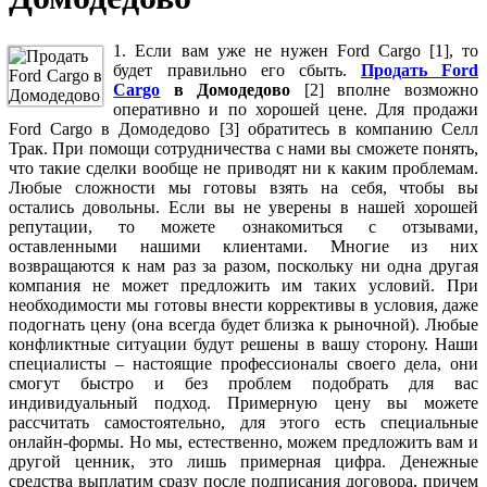
1. Если вам уже не нужен Ford Cargo [1], то
будет правильно его сбыть.
Продать Ford
Cargo
в Домодедово
[2] вполне возможно
оперативно и по хорошей цене. Для продажи
Ford Cargo в Домодедово [3] обратитесь в компанию Селл
Трак. При помощи сотрудничества с нами вы сможете понять,
что такие сделки вообще не приводят ни к каким проблемам.
Любые сложности мы готовы взять на себя, чтобы вы
остались довольны. Если вы не уверены в нашей хорошей
репутации, то можете ознакомиться с отзывами,
оставленными нашими клиентами. Многие из них
возвращаются к нам раз за разом, поскольку ни одна другая
компания не может предложить им таких условий. При
необходимости мы готовы внести коррективы в условия, даже
подогнать цену (она всегда будет близка к рыночной). Любые
конфликтные ситуации будут решены в вашу сторону. Наши
специалисты – настоящие профессионалы своего дела, они
смогут быстро и без проблем подобрать для вас
индивидуальный подход. Примерную цену вы можете
рассчитать самостоятельно, для этого есть специальные
онлайн-формы. Но мы, естественно, можем предложить вам и
другой ценник, это лишь примерная цифра. Денежные
средства выплатим сразу после подписания договора, причем