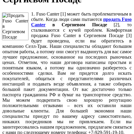
1. Fuso Canter [1] может быть проблематичным в
сбыте. Когда люди сами пытаются
продать Fuso
Canter
в Сергиевом Посаде
[2], то
сталкиваются с кучей проблем. Комфортная
продажа Fuso Canter в Сергиевом Посаде [3]
будет проведена, если вы обратитесь в
компанию Селл-Трак. Наши специалисты обладают большим
опытом работы, а потому они смогут выдвинуть для вас самое
лучшее предложение, основанное на последних рыночных
ценах. Отметим, что наши договора написаны простым и
понятным языком, а потому вы однозначно разберетесь с
особенностями сделки. Вам не придется долго искать
покупателей, общаться с представителями различных
инстанций и подавать везде объявления, а также собирать
большой пакет документации. От вас достаточно только
паспорта гражданина РФ и бумаг на транспортное средство.
Мы можем подкрепить свою хорошую репутацию
положительными отзывами – всех их оставили наши
довольные клиенты. Для большей экономии наши
специалисты приедут по вашему адресу самостоятельно,
никаких посредников мы не привлекаем. Если вы
заинтересовались нашим предложением, предлагаем связаться
с нами по следующему номеру телефона: +7-929-591-19-10.