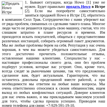
1. Бывают ситуации, когда Howo [1] уже не
нужен. Будет правильно
продать Howo
в Истре
[2]. Если вы попробуете самостоятельно
заняться продажей Howo в Истре [3], обратитесь
в компанию Селл Трак. Сотрудничество с нами убережет вас
от ряда проблем, связанных со сделками такого плана. Многие
люди часто не решаются продать свою машину, считая, что это
слишком затратно в плане ресурсов и времени. Им
приходится искать покупателей, общаться с представителями
различных инстанций, собирать огромный пакет документов.
Мы же любые проблемы берем на себя. Репутация у нас очень
хорошая, в чем вы можете убедиться самостоятельно. Для
этого достаточно прочитать положительные отзывы,
оставленные нашими клиентами. Специалисты у нас –
настоящие профессионалы своего дела, они без проблем
подберут условия, которые вас устроят. Они, кроме того,
всегда следят за рыночными ценами, так что предложение,
сделанное вам, будет актуальным. Гарантируем, что вы
останетесь довольны проделанной вместе работой, а при
необходимости мы ответим на любые ваши вопросы. Мы
очень ответственно относимся к своим обязанностям, ищем
выход из любых конфликтных ситуаций. Доверие клиентов
для нас очень важно, и мы прикладываем максимум усилий
для того, чтобы сделка прошла успешно. Приводим наш
номер телефона для связи: +7-929-591-19-10.