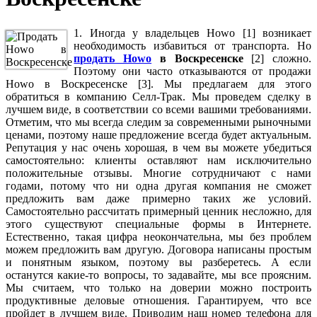
1. Иногда у владельцев Howo [1] возникает
необходимость избавиться от транспорта. Но
продать Howo
в Воскресенске
[2] сложно.
Поэтому они часто отказываются от продажи
Howo в Воскресенске [3]. Мы предлагаем для этого
обратиться в компанию Селл-Трак. Мы проведем сделку в
лучшем виде, в соответствии со всеми вашими требованиями.
Отметим, что мы всегда следим за современными рыночными
ценами, поэтому наше предложение всегда будет актуальным.
Репутация у нас очень хорошая, в чем вы можете убедиться
самостоятельно: клиенты оставляют нам исключительно
положительные отзывы. Многие сотрудничают с нами
годами, потому что ни одна другая компания не сможет
предложить вам даже примерно таких же условий.
Самостоятельно рассчитать примерный ценник несложно, для
этого существуют специальные формы в Интернете.
Естественно, такая цифра неокончательна, мы без проблем
можем предложить вам другую. Договора написаны простым
и понятным языком, поэтому вы разберетесь. А если
останутся какие-то вопросы, то задавайте, мы все проясним.
Мы считаем, что только на доверии можно построить
продуктивные деловые отношения. Гарантируем, что все
пройдет в лучшем виде. Приводим наш номер телефона для