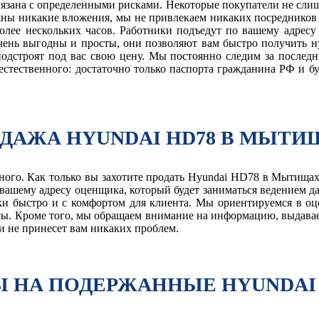
язана с определенными рисками. Некоторые покупатели не слишк
жны никакие вложения, мы не привлекаем никаких посредников 
олее нескольких часов. Работники подъедут по вашему адресу
 очень выгодны и просты, они позволяют вам быстро получить 
одстроят под вас свою цену. Мы постоянно следим за последн
хъестественного: достаточно только паспорта гражданина РФ и 
ДАЖА HYUNDAI HD78 В МЫТИ
ного. Как только вы захотите продать Hyundai HD78 в Мытищах 
вашему адресу оценщика, который будет заниматься ведением д
и быстро и с комфортом для клиента. Мы ориентируемся в оце
сы. Кроме того, мы обращаем внимание на информацию, выдавае
и не принесет вам никаких проблем.
 НА ПОДЕРЖАННЫЕ HYUNDAI 