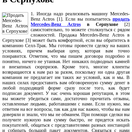
1. Иногда надо реализовать машину Mercedes-
Benz Actros [1]. Если вы попытаетесь
продать
Mercedes-Benz Actros
в Серпухове
[2]
самостоятельно, то можете столкнуться с рядом
сложностей. Продажа Mercedes-Benz Actros в
Серпухове [3] может быть комфортной, если вы обратитесь в
компанию Селл-Трак. Мы готовы провести сделку на ваших
условиях, причем выбирая цену, которая вам точно
понравится. Отметим, что мы пишем договора подробно и
понятно, ничего не утаивая. Нет никаких подводных камней
и внезапных сюрпризов. Кроме того, многие клиенты
возвращаются к нам раз за разом, поскольку ни одна другая
компания не предлагает им таких же условий, как и мы. В
наших силах предоставить вам обговоренную сумму денег в
любой подходящей форме сразу после того, как будет
подписан документ. У нас очень хорошая репутация, в этом
вы можете убедиться сами, достаточно прочитать отзывы,
оставленные людьми, работавшими с нами. Если нужно, мы
ответим на все вопросы, так как для нас важно, чтобы вы нам
доверяли и знали, что мы не обманем. При помощи сделки вы
получите нужную вам сумму быстро, не придется искать
покупателей, общаться с представителями разных инстанций
и собирать большой пакет документов. Связаться с нами